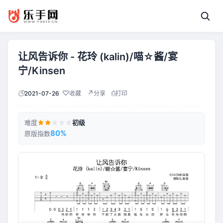
让风告诉你 - 花玲 (kalin)/喵☆酱/宴
宁/Kinsen
♡
↗
⎙
🕒
2021-07-26
收藏
分享
打印
难度
初级
80%
原版指数