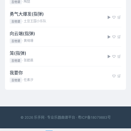
· 陶喆
吉他谱
勇气大爆发(指弹)
▶
♡
🛒
· 土豆王国小乐队
吉他谱
向云端(指弹)
▶
♡
🛒
· 黄绮珊
吉他谱
笼(指弹)
▶
♡
🛒
· 张碧晨
吉他谱
我要你
♡
🛒
· 任素汐
吉他谱
© 2026 乐手网 · 专业乐器曲谱平台 ·
粤ICP备18079883号