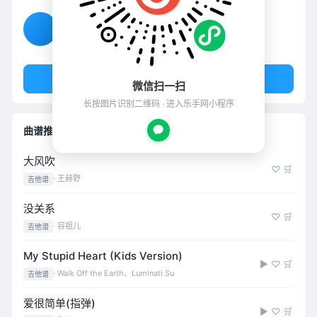
cri de Coeur
1958
2
制谱量
关注
+ 关注
微信扫一扫
长按图片识别二维码 · 进入乐手网小程序
曲谱推荐
大风吹
♡
🛒
· 王赫野
吉他谱
没关系
♡
🛒
· 容祖儿
吉他谱
My Stupid Heart (Kids Version)
▶
♡
🛒
· Walk Off the Earth、Luminati Su
吉他谱
爱很简单(指弹)
▶
♡
🛒